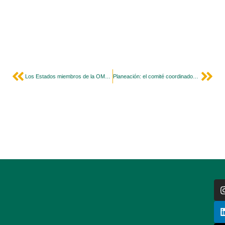
Los Estados miembros de la OMS piden la regulación del marketing digital de los alimentos infantiles
Planeación: el comité coordinador de Colansa se reunió en São Paulo (Brasil)