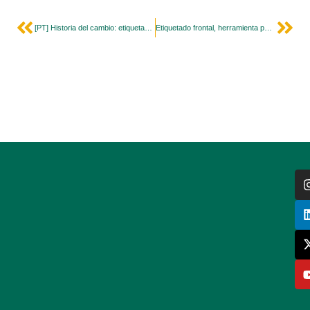
[PT] Historia del cambio: etiquetado de alimentos
Etiquetado frontal, herramienta para la promoción de la alimentación saludable