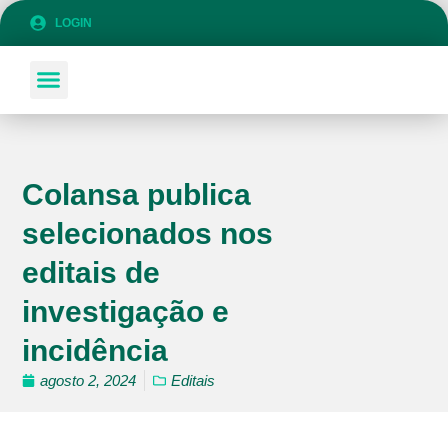
LOGIN
SOBRE A COLANSA
FAÇA PARTE DA COLANSA!
Colansa publica
selecionados nos
editais de
investigação e
incidência
agosto 2, 2024
Editais