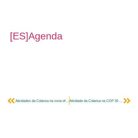
[ES]Agenda
Atividades da Colansa na zona oficial da COP 30
Atividade da Colansa na COP 30 destaca que metade das pessoas de povos ou comunidades tradicionais na Amazônia teme falta de alimentos devido à seca e cheia