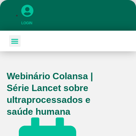
LOGIN
SOBRE A COLANSA
FAÇA PARTE DA COLANSA!
Webinário Colansa |
Série Lancet sobre
ultraprocessados e
saúde humana