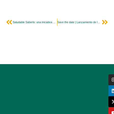
Saludable Saberlo: una iniciativa Colansa
Save the date | Lanzamiento de la Serie The Lancet sobre Alimentos Ultraprocesados ​​y Salud Humana